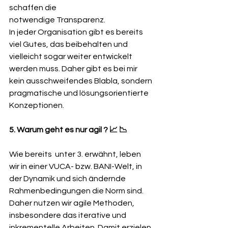
schaffen die 
notwendige Transparenz.
In jeder Organisation gibt es bereits 
viel Gutes, das beibehalten und 
vielleicht sogar weiter entwickelt 
werden muss. Daher gibt es bei mir 
kein ausschweifendes Blabla, sondern 
pragmatische und lösungsorientierte 
Konzeptionen.
5. Warum geht es nur agil ? 📈 📉
Wie bereits  unter 3. erwähnt, leben 
wir in einer VUCA- bzw. BANI-Welt, in 
der Dynamik und sich ändernde 
Rahmenbedingungen die Norm sind. 
Daher nutzen wir agile Methoden, 
insbesondere das iterative und 
inkrementelle Arbeiten. Damit erzielen 